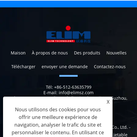
Maison
À propos de nous
Des produits
Nouvelles
Télécharger
envoyer une demande
Contactez-nous
Tél:
+86-512-63635799
E-mail:
info@elimsz.com
Adresse:
N ° 629, Yunli Road, district de Wujiang, Suzhou,
X
Jiangsu, Chine, 215200
Nous utilisons des cookies pour vous
offrir une meilleure expérience de
navigation, analyser le trafic du site et
Copyright © 2023 Suzhou Elim Medical Technology Co., Ltd. -
personnaliser le contenu. En utilisant ce
rideau jetable, rideaux de douche jetables, rideau jetable