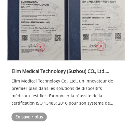
Elim Medical Technology (Suzhou) CO., Ltd.
Atteint la certification ISO 13485: 2016
Elim Medical Technology Co., Ltd., un innovateur de
premier plan dans les solutions de dispositifs
médicaux, est fier d'annoncer la réussite de la
certification ISO 13485: 2016 pour son système de
gestion de la qualité (QMS). Cette prestigieuse
En savoir plus
accréditation, décernée par Cadia Standard
Certificatio......