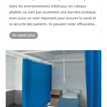
des rideaux jetables
Dans les environnements médicaux, les rideaux
jetables ne sont pas seulement une barrière pratique,
mais aussi un outil important pour assurer la santé et
la sécurité des patients. Ils peuvent isoler efficacement
les bactéries et les virus, offrant un environnement de
En savoir plus
travail et de traitement plus s......