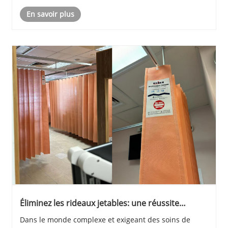
qui a acquis une reconnaissance pour ses propriétés
En savoir plus
antimicrobiennes exceptionnelles. Da......
Éliminez les rideaux jetables: une réussite
mondiale dans les soins de santé
Dans le monde complexe et exigeant des soins de