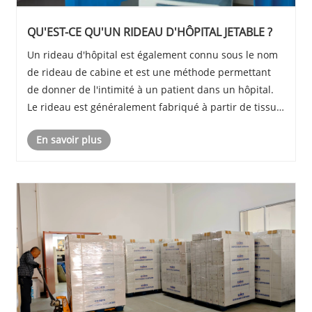
QU'EST-CE QU'UN RIDEAU D'HÔPITAL JETABLE ?
Un rideau d'hôpital est également connu sous le nom
de rideau de cabine et est une méthode permettant
de donner de l'intimité à un patient dans un hôpital.
Le rideau est généralement fabriqué à partir de tissu
intrinsèquement ignifuge (IFR) et est normalement
En savoir plus
suspendu à une structure de support ou à......