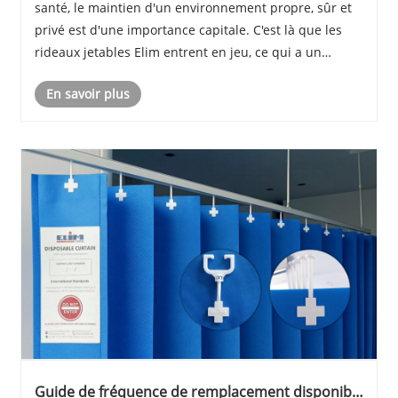
santé, le maintien d'un environnement propre, sûr et
privé est d'une importance capitale. C'est là que les
rideaux jetables Elim entrent en jeu, ce qui a un
impact significatif dans les installations médicales du
En savoir plus
monde entier.
Guide de fréquence de remplacement disponible