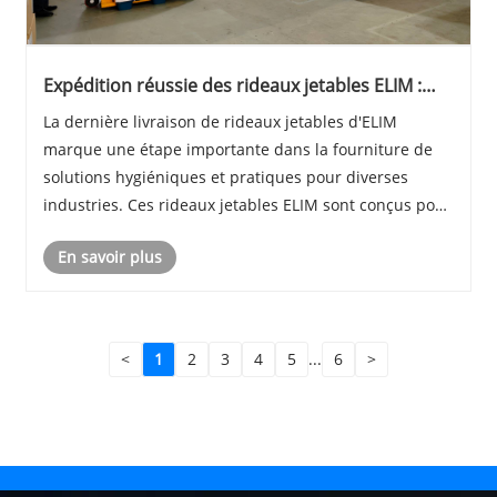
Expédition réussie des rideaux jetables ELIM :
établissement de nouvelles normes en matière
La dernière livraison de rideaux jetables d'ELIM
d'hygiène et de commodité
marque une étape importante dans la fourniture de
solutions hygiéniques et pratiques pour diverses
industries. Ces rideaux jetables ELIM sont conçus pour
répondre à la demande croissante de produits
En savoir plus
sanitaires garantissant propreté et facilité d'utili......
<
1
2
3
4
5
...
6
>