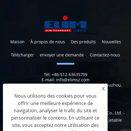
Maison
À propos de nous
Des produits
Nouvelles
Télécharger
envoyer une demande
Contactez-nous
Tél:
+86-512-63635799
E-mail:
info@elimsz.com
Adresse:
N ° 629, Yunli Road, district de Wujiang, Suzhou,
X
Jiangsu, Chine, 215200
Nous utilisons des cookies pour vous
offrir une meilleure expérience de
navigation, analyser le trafic du site et
Copyright © 2023 Suzhou Elim Medical Technology Co., Ltd. -
personnaliser le contenu. En utilisant ce
rideau jetable, rideaux de douche jetables, rideau jetable
site, vous acceptez notre utilisation des
standard - Tous droits réservés