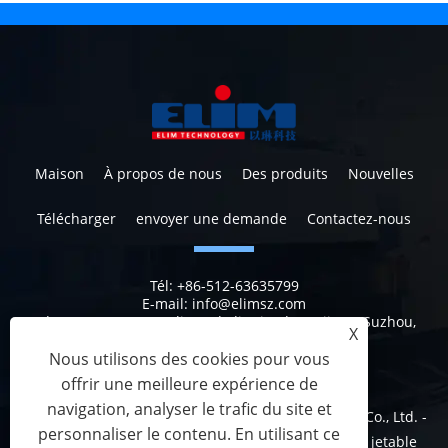
Maison
À propos de nous
Des produits
Nouvelles
Télécharger
envoyer une demande
Contactez-nous
Tél:
+86-512-63635799
E-mail:
info@elimsz.com
Adresse:
N ° 629, Yunli Road, district de Wujiang, Suzhou,
X
Jiangsu, Chine, 215200
Nous utilisons des cookies pour vous
offrir une meilleure expérience de
navigation, analyser le trafic du site et
Copyright © 2023 Suzhou Elim Medical Technology Co., Ltd. -
personnaliser le contenu. En utilisant ce
rideau jetable, rideaux de douche jetables, rideau jetable