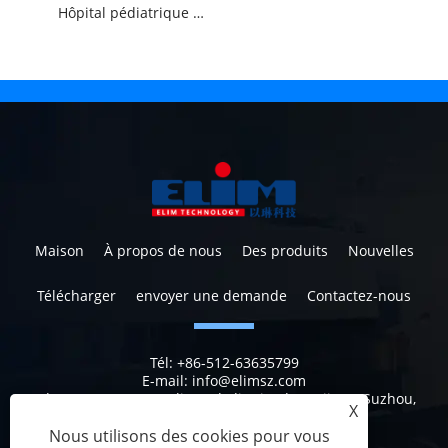
Hôpital pédiatrique rideau jetable
Maison
À propos de nous
Des produits
Nouvelles
Télécharger
envoyer une demande
Contactez-nous
Tél:
+86-512-63635799
E-mail:
info@elimsz.com
Adresse:
N ° 629, Yunli Road, district de Wujiang, Suzhou,
X
Jiangsu, Chine, 215200
Nous utilisons des cookies pour vous