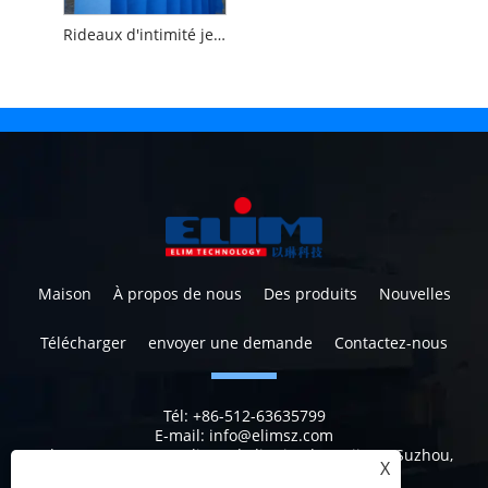
Rideaux d'intimité jetables avec œillets
Maison
À propos de nous
Des produits
Nouvelles
Télécharger
envoyer une demande
Contactez-nous
Tél:
+86-512-63635799
E-mail:
info@elimsz.com
Adresse:
N ° 629, Yunli Road, district de Wujiang, Suzhou,
X
Jiangsu, Chine, 215200